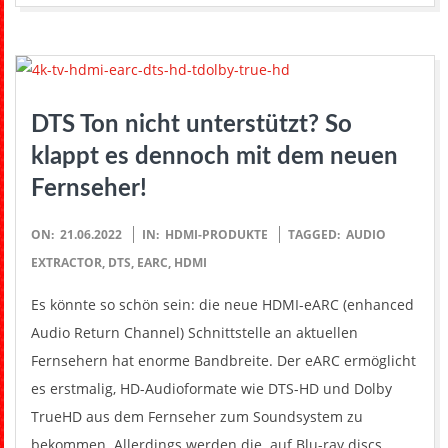
DTS Ton nicht unterstützt? So
klappt es dennoch mit dem neuen
Fernseher!
2022-
ON:
21.06.2022
IN:
HDMI-PRODUKTE
TAGGED:
AUDIO
06-
EXTRACTOR
,
DTS
,
EARC
,
HDMI
21
Es könnte so schön sein: die neue HDMI-eARC (enhanced
Audio Return Channel) Schnittstelle an aktuellen
Fernsehern hat enorme Bandbreite. Der eARC ermöglicht
es erstmalig, HD-Audioformate wie DTS-HD und Dolby
TrueHD aus dem Fernseher zum Soundsystem zu
bekommen. Allerdings werden die auf Blu-ray discs