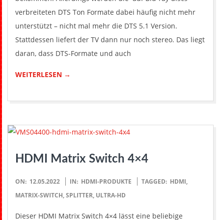
verbreiteten DTS Ton Formate dabei häufig nicht mehr
unterstützt – nicht mal mehr die DTS 5.1 Version.
Stattdessen liefert der TV dann nur noch stereo. Das liegt
daran, dass DTS-Formate und auch
WEITERLESEN →
HDMI Matrix Switch 4×4
2022-
ON:
12.05.2022
IN:
HDMI-PRODUKTE
TAGGED:
HDMI
,
05-
MATRIX-SWITCH
,
SPLITTER
,
ULTRA-HD
12
Dieser HDMI Matrix Switch 4×4 lässt eine beliebige