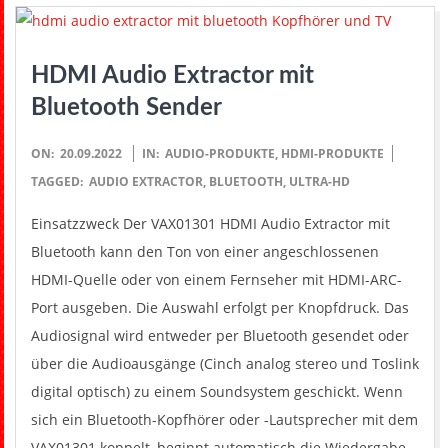
H
HDMI Audio Extractor mit
Bluetooth Sender
2022-
ON:
20.09.2022
IN:
AUDIO-PRODUKTE
,
HDMI-PRODUKTE
09-
TAGGED:
AUDIO EXTRACTOR
,
BLUETOOTH
,
ULTRA-HD
20
Einsatzzweck Der VAX01301 HDMI Audio Extractor mit
Bluetooth kann den Ton von einer angeschlossenen
HDMI-Quelle oder von einem Fernseher mit HDMI-ARC-
Port ausgeben. Die Auswahl erfolgt per Knopfdruck. Das
Audiosignal wird entweder per Bluetooth gesendet oder
über die Audioausgänge (Cinch analog stereo und Toslink
digital optisch) zu einem Soundsystem geschickt. Wenn
sich ein Bluetooth-Kopfhörer oder -Lautsprecher mit dem
VAX01301 koppelt, beginnt automatisch die Wiedergabe