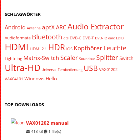
SCHLAGWÖRTER
Audio Extractor
aptX
Android
ARC
Antenne
Bluetooth
Audioformate
DVB-C
DVB-T
dts
DVB-T2
earc
EDID
HDMI
HDR
Leuchte
Kopfhörer
HDMI 2.1
iOS
Splitter
Scaler
Matrix-Switch
Switch
Lightning
Soundbar
Ultra-HD
USB
VAX01202
Universal-Fernbedienung
Windows Hello
VAX04101
TOP-DOWNLOADS
VAX01202 manual
418 kB
1 file(s)