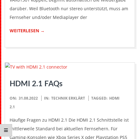
darüber. Weil Bluetooth nur stereo unterstützt, muss am
Fernseher und/oder Mediaplayer der
WEITERLESEN →
HDMI 2.1 FAQs
2022-
ON:
31.08.2022
IN:
TECHNIK ERKLÄRT
TAGGED:
HDMI
08-
2.1
31
Häufige Fragen zu HDMI 2.1 Die HDMI 2.1 Schnittstelle ist
mittlerweile Standard bei aktuellen Fernsehern. Für
Gaming-Konsolen wie Xbox Series X oder Playstation PS5