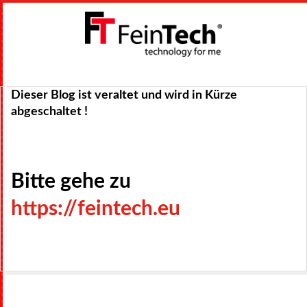
Skip
to
content
F
Primary
E
Navigation
Dieser Blog ist veraltet und wird in Kürze
Audio
abgeschaltet !
Menu
I
Konnektivität
N
Bitte gehe zu
Video / HDMI
T
https://feintech.eu
E
Licht + Ladung
C