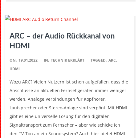
ARC – der Audio Rückkanal von
HDMI
2022-
ON:
19.01.2022
IN:
TECHNIK ERKLÄRT
TAGGED:
ARC
,
01-
HDMI
19
Wozu ARC? Vielen Nutzern ist schon aufgefallen, dass die
Anschlüsse an aktuellen Fernsehgeräten immer weniger
werden. Analoge Verbindungen für Kopfhörer,
Lautsprecher oder Stereo-Anlage sind verpönt. Mit HDMI
gibt es eine universelle Lösung für den digitalen
Signaltransport zum Fernseher – aber wie schicke ich
den TV-Ton an ein Soundsystem? Auch hier bietet HDMI