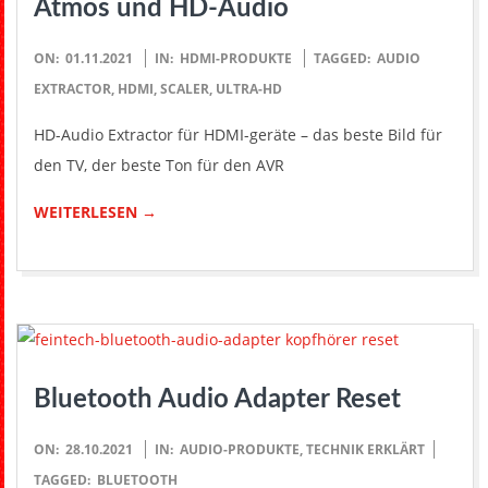
Atmos und HD-Audio
2021-
ON:
01.11.2021
IN:
HDMI-PRODUKTE
TAGGED:
AUDIO
11-
EXTRACTOR
,
HDMI
,
SCALER
,
ULTRA-HD
01
HD-Audio Extractor für HDMI-geräte – das beste Bild für
den TV, der beste Ton für den AVR
WEITERLESEN →
Bluetooth Audio Adapter Reset
2021-
ON:
28.10.2021
IN:
AUDIO-PRODUKTE
,
TECHNIK ERKLÄRT
10-
TAGGED:
BLUETOOTH