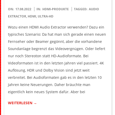
2022-
ON:
17.08.2022
IN:
HDMI-PRODUKTE
TAGGED:
AUDIO
08-
EXTRACTOR
,
HDMI
,
ULTRA-HD
17
Wozu einen HDMI Audio Extractor verwenden? Dazu ein
typisches Szenario: Da hat man sich gerade einen neuen
Fernseher oder Beamer gegönnt, aber die vorhandene
Soundanlage begrenzt das Videovergnügen. Oder liefert
nur noch Stereoton statt HD-Audioformate. Bei
Videoformaten ist in den letzten Jahren viel passiert. 4K
Auflösung, HDR und Dolby Vision sind jetzt weit
verbreitet. Bei Audioformaten gab es in den letzten 10
Jahren keine Neuerungen. Daher bräuchte man
eigentlich kein neues System dafür. Aber bei
WEITERLESEN →