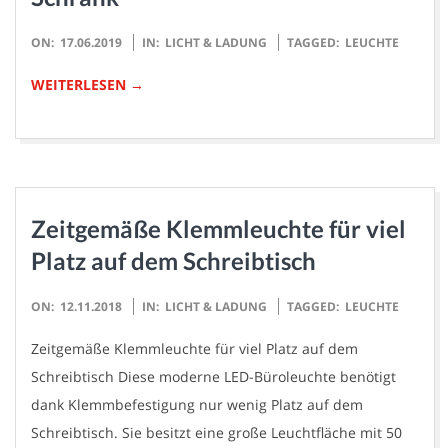
2019-
ON:
17.06.2019
IN:
LICHT & LADUNG
TAGGED:
LEUCHTE
06-
WEITERLESEN →
17
Zeitgemäße Klemmleuchte für viel
Platz auf dem Schreibtisch
2018-
ON:
12.11.2018
IN:
LICHT & LADUNG
TAGGED:
LEUCHTE
11-
Zeitgemäße Klemmleuchte für viel Platz auf dem
12
Schreibtisch Diese moderne LED-Büroleuchte benötigt
dank Klemmbefestigung nur wenig Platz auf dem
Schreibtisch. Sie besitzt eine große Leuchtfläche mit 50