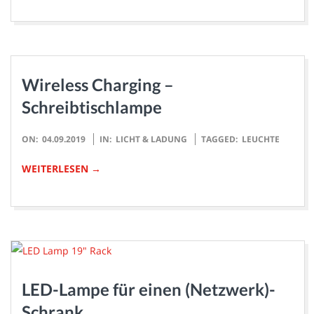
Wireless Charging –
Schreibtischlampe
2019-
ON:
04.09.2019
IN:
LICHT & LADUNG
TAGGED:
LEUCHTE
09-
WEITERLESEN →
04
LED-Lampe für einen (Netzwerk)-
Schrank