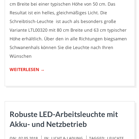
cm Breite bei einer typischen Höhe von 50 cm. Das
Resultat ist ein helles, gleichmäßiges Licht. Die
Schreibtisch-Leuchte ist auch als besonders große
Variante LTL00320 mit 80 cm Breite und 63 cm typischer
Höhe erhältlich. Über den in alle Richtungen biegsamen
Schwanenhals können Sie die Leuchte nach Ihren
Wünschen
WEITERLESEN →
Robuste LED-Arbeitsleuchte mit
Akku- und Netzbetrieb
2018-
ON:
02.05.2018
IN:
LICHT & LADUNG
TAGGED:
LEUCHTE