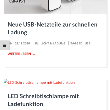
Neue USB-Netzteile zur schnellen
Ladung
2020-
ON:
02.11.2020
IN:
LICHT & LADUNG
TAGGED:
USB
11-
WEITERLESEN →
02
LED Schreibtischlampe mit
Ladefunktion