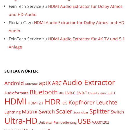
FeinTech Service
zu
HDMI Audio Extractor für Dolby Atmos
und HD-Audio
Florian C.
zu
HDMI Audio Extractor für Dolby Atmos und HD-
Audio
FeinTech Service
zu
HDMI Audio Extractor für 4K TV und 5.1
Anlage
SCHLAGWÖRTER
Audio Extractor
aptX
Android
ARC
Antenne
Bluetooth
Audioformate
DVB-C
DVB-T
dts
DVB-T2
earc
EDID
HDMI
HDR
Leuchte
Kopfhörer
HDMI 2.1
iOS
Splitter
Scaler
Matrix-Switch
Switch
Lightning
Soundbar
Ultra-HD
USB
VAX01202
Universal-Fernbedienung