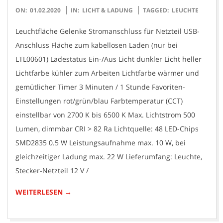
2020-
ON:
01.02.2020
IN:
LICHT & LADUNG
TAGGED:
LEUCHTE
02-
Leuchtfläche Gelenke Stromanschluss für Netzteil USB-
01
Anschluss Fläche zum kabellosen Laden (nur bei
LTL00601) Ladestatus Ein-/Aus Licht dunkler Licht heller
Lichtfarbe kühler zum Arbeiten Lichtfarbe wärmer und
gemütlicher Timer 3 Minuten / 1 Stunde Favoriten-
Einstellungen rot/grün/blau Farbtemperatur (CCT)
einstellbar von 2700 K bis 6500 K Max. Lichtstrom 500
Lumen, dimmbar CRI > 82 Ra Lichtquelle: 48 LED-Chips
SMD2835 0.5 W Leistungsaufnahme max. 10 W, bei
gleichzeitiger Ladung max. 22 W Lieferumfang: Leuchte,
Stecker-Netzteil 12 V /
WEITERLESEN →