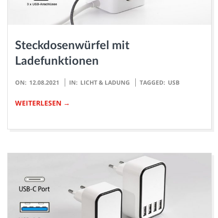
H
Steckdosenwürfel mit
Ladefunktionen
2021-
ON:
12.08.2021
IN:
LICHT & LADUNG
TAGGED:
USB
08-
WEITERLESEN →
12