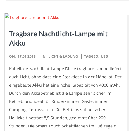
Tragbare Nachtlicht-Lampe mit
Akku
2018-
ON:
17.01.2018
IN:
LICHT & LADUNG
TAGGED:
USB
01-
Kabellose Nachtlicht-Lampe Diese tragbare Lampe liefert
17
auch Licht, ohne dass eine Steckdose in der Nähe ist. Der
eingebaute Akku hat eine hohe Kapazität von 4000 mAh.
Durch den Akkubetrieb ist die Lampe sehr sicher im
Betrieb und ideal für Kinderzimmer, Gästezimmer,
Camping, Terrasse u.a. Die Betriebszeit bei voller
Helligkeit beträgt 8,5 Stunden, gedimmt über 200
Stunden. Die Smart Touch Schaltflächen im Fuß regeln