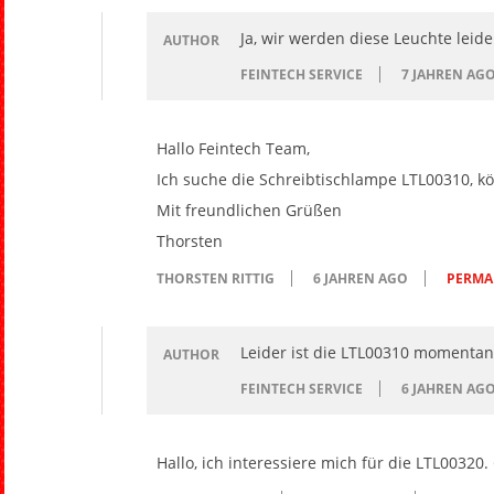
Ja, wir werden diese Leuchte leid
AUTHOR
FEINTECH SERVICE
7 JAHREN AG
Hallo Feintech Team,
Ich suche die Schreibtischlampe LTL00310, kö
Mit freundlichen Grüßen
Thorsten
THORSTEN RITTIG
6 JAHREN AGO
PERMA
Leider ist die LTL00310 momentan
AUTHOR
FEINTECH SERVICE
6 JAHREN AG
Hallo, ich interessiere mich für die LTL00320.