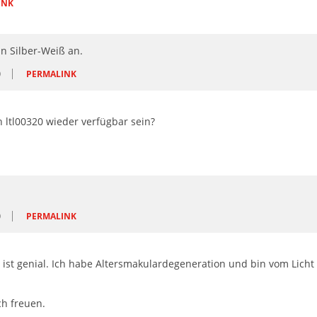
INK
in Silber-Weiß an.
O
PERMALINK
 ltl00320 wieder verfügbar sein?
O
PERMALINK
ist genial. Ich habe Altersmakulardegeneration und bin vom Licht
ch freuen.