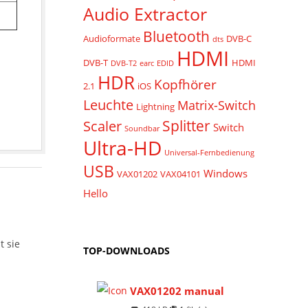
Audio Extractor
Bluetooth
Audioformate
DVB-C
dts
HDMI
DVB-T
HDMI
DVB-T2
earc
EDID
HDR
Kopfhörer
2.1
iOS
Leuchte
Matrix-Switch
Lightning
Splitter
Scaler
Switch
Soundbar
Ultra-HD
Universal-Fernbedienung
USB
Windows
VAX01202
VAX04101
Hello
t sie
TOP-DOWNLOADS
VAX01202 manual