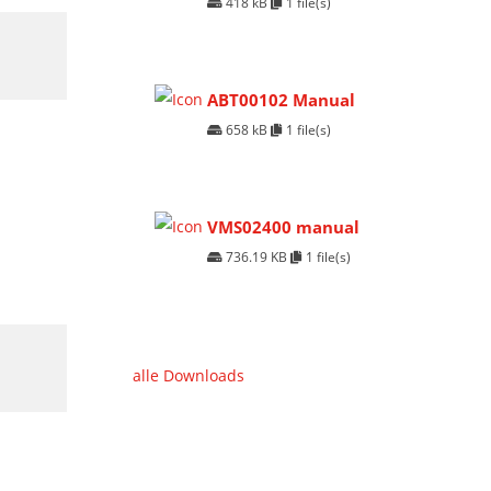
418 kB
1 file(s)
ABT00102 Manual
658 kB
1 file(s)
VMS02400 manual
736.19 KB
1 file(s)
alle Downloads