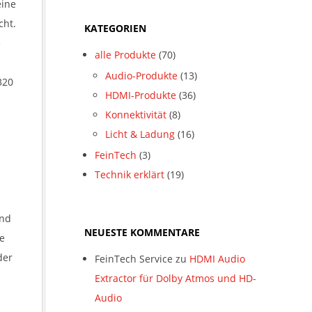
eine
cht.
KATEGORIEN
e
alle Produkte
(70)
Audio-Produkte
(13)
320
HDMI-Produkte
(36)
Konnektivität
(8)
Licht & Ladung
(16)
FeinTech
(3)
Technik erklärt
(19)
Und
NEUESTE KOMMENTARE
ie
der
FeinTech Service
zu
HDMI Audio
Extractor für Dolby Atmos und HD-
Audio