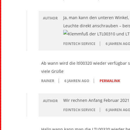
Ja, man kann den unteren Winkel
AUTHOR
Leuchte direkt anschrauben – beis
FEINTECH SERVICE
6 JAHREN AG
Ab wann wird die ltl00320 wieder verfügbar s
viele Grüße
RAINER
6 JAHREN AGO
PERMALINK
Wir rechnen Anfang Februar 2021
AUTHOR
FEINTECH SERVICE
6 JAHREN AG
Hallo wann kann man die LTL00320 wieder be