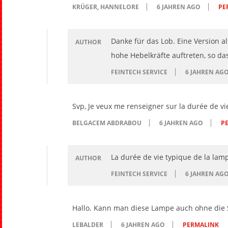
KRÜGER, HANNELORE
6 JAHREN AGO
PE
Danke für das Lob. Eine Version 
AUTHOR
hohe Hebelkräfte auftreten, so da
FEINTECH SERVICE
6 JAHREN AG
Svp, Je veux me renseigner sur la durée de vi
BELGACEM ABDRABOU
6 JAHREN AGO
P
La durée de vie typique de la lam
AUTHOR
FEINTECH SERVICE
6 JAHREN AG
Hallo. Kann man diese Lampe auch ohne die S
LEBALDER
6 JAHREN AGO
PERMALINK