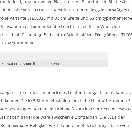
mbefestigung nur wenig Platz auf dem Schreibtisch. Sie besitzt 
schen Höhe von 50 cm. Das Resultat ist ein helles, gleichmäßiges Li
große Variante LTL00320 mit 80 cm Breite und 63 cm typischer Höh
en Schwanenhals können Sie die Leuchte nach Ihren Wünschen
uchte ideal für heutige Bildschirm-Arbeitsplätze. Die größere LTL00
it 2 Monitoren an.
er Schwanenhals und Bedienelemente
n augenschonendes, flimmerfreies Licht mit langer Lebensdauer. 
it können Sie in 5 Stufen einstellen. Auch die Lichtfarbe können S
rade bevorzugen. Vom hellen Kaltweiß zum konzentrierten Lesen o
e haben dabei die Wahl zwischen 4 Lichtfarben. Die LEDs der
 Bei maximaler Helligkeit wird damit eine Beleuchtungsstärke von