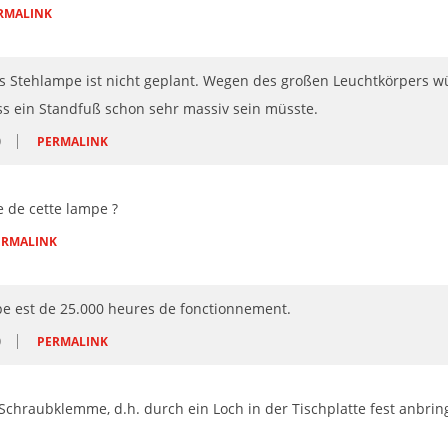
RMALINK
als Stehlampe ist nicht geplant. Wegen des großen Leuchtkörpers 
ss ein Standfuß schon sehr massiv sein müsste.
O
PERMALINK
e de cette lampe ?
ERMALINK
pe est de 25.000 heures de fonctionnement.
O
PERMALINK
chraubklemme, d.h. durch ein Loch in der Tischplatte fest anbrin