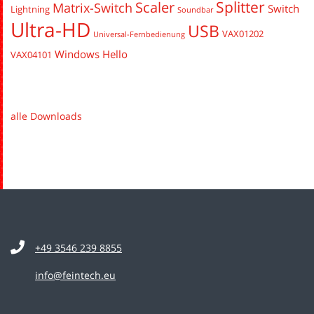
Splitter
Scaler
Matrix-Switch
Switch
Lightning
Soundbar
Ultra-HD
USB
VAX01202
Universal-Fernbedienung
Windows Hello
VAX04101
alle Downloads
+49 3546 239 8855
info@feintech.eu