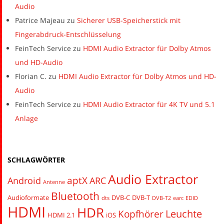
Audio
Patrice Majeau
zu
Sicherer USB-Speicherstick mit
Fingerabdruck-Entschlüsselung
FeinTech Service
zu
HDMI Audio Extractor für Dolby Atmos
und HD-Audio
Florian C.
zu
HDMI Audio Extractor für Dolby Atmos und HD-
Audio
FeinTech Service
zu
HDMI Audio Extractor für 4K TV und 5.1
Anlage
SCHLAGWÖRTER
Audio Extractor
aptX
Android
ARC
Antenne
Bluetooth
Audioformate
DVB-C
DVB-T
dts
DVB-T2
earc
EDID
HDMI
HDR
Leuchte
Kopfhörer
HDMI 2.1
iOS