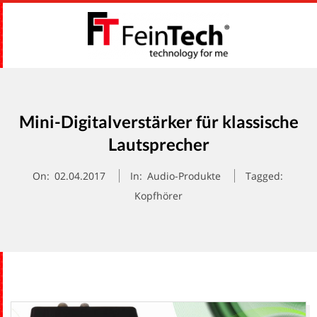
Skip
to
content
F
Primary
E
Navigation
Menu
Mini-Digitalverstärker für klassische
I
Lautsprecher
N
On:
02.04.2017
In:
Audio-Produkte
Tagged:
Kopfhörer
T
E
C