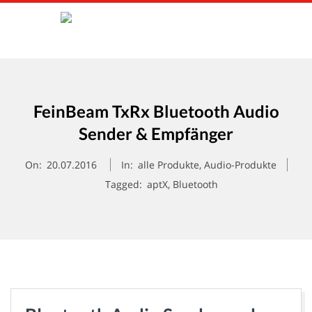
Skip
to
content
F
Primary
E
Navigation
Menu
FeinBeam TxRx Bluetooth Audio
I
Sender & Empfänger
N
On:
20.07.2016
In:
alle Produkte
,
Audio-Produkte
Tagged:
aptX
,
Bluetooth
T
E
C