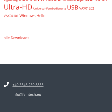
Ultra-HD
USB
VAX01202
Universal-Fernbedienung
Windows Hello
VAX04101
alle Downloads
+49 3546 239 8855
info@feintech.eu