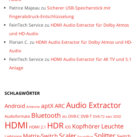
Patrice Majeau
zu
Sicherer USB-Speicherstick mit
Fingerabdruck-Entschlüsselung
FeinTech Service
zu
HDMI Audio Extractor für Dolby Atmos
und HD-Audio
Florian C.
zu
HDMI Audio Extractor für Dolby Atmos und HD-
Audio
FeinTech Service
zu
HDMI Audio Extractor für 4K TV und 5.1
Anlage
SCHLAGWÖRTER
Audio Extractor
aptX
Android
ARC
Antenne
Bluetooth
Audioformate
DVB-C
DVB-T
dts
DVB-T2
earc
EDID
HDMI
HDR
Leuchte
Kopfhörer
HDMI 2.1
iOS
Splitter
Scaler
Matrix-Switch
Switch
Lightning
Soundbar