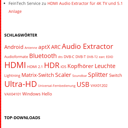
FeinTech Service
zu
HDMI Audio Extractor für 4K TV und 5.1
Anlage
SCHLAGWÖRTER
Audio Extractor
aptX
Android
ARC
Antenne
Bluetooth
Audioformate
DVB-C
DVB-T
dts
DVB-T2
earc
EDID
HDMI
HDR
Leuchte
Kopfhörer
HDMI 2.1
iOS
Splitter
Scaler
Matrix-Switch
Switch
Lightning
Soundbar
Ultra-HD
USB
VAX01202
Universal-Fernbedienung
Windows Hello
VAX04101
TOP-DOWNLOADS