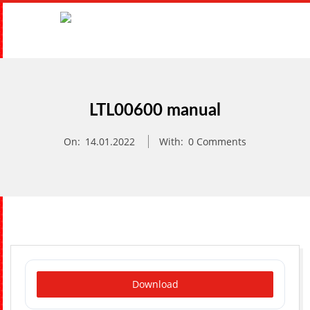
Skip
to
content
F
Primary
E
Navigation
Menu
LTL00600 manual
I
On:
14.01.2022
With:
0 Comments
N
T
E
C
Download