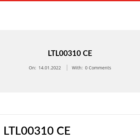
Primary
Navigation
Menu
LTL00310 CE
On:
14.01.2022
With:
0 Comments
LTL00310 CE