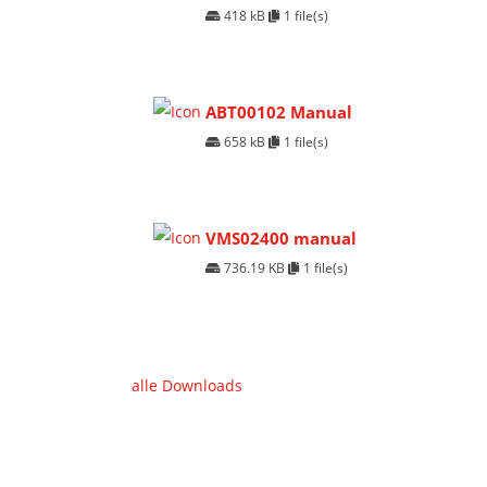
418 kB
1 file(s)
ABT00102 Manual
658 kB
1 file(s)
VMS02400 manual
736.19 KB
1 file(s)
alle Downloads