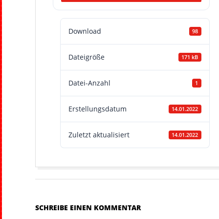
H
Download
98
Dateigröße
171 kB
Datei-Anzahl
1
Erstellungsdatum
14.01.2022
Zuletzt aktualisiert
14.01.2022
2022-
01-
14
SCHREIBE EINEN KOMMENTAR