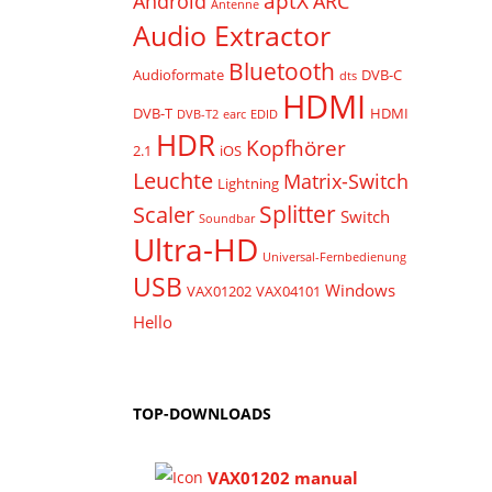
aptX
Android
ARC
Antenne
Audio Extractor
Bluetooth
Audioformate
DVB-C
dts
HDMI
DVB-T
HDMI
DVB-T2
earc
EDID
HDR
Kopfhörer
2.1
iOS
Leuchte
Matrix-Switch
Lightning
Splitter
Scaler
Switch
Soundbar
Ultra-HD
Universal-Fernbedienung
USB
Windows
VAX01202
VAX04101
Hello
TOP-DOWNLOADS
VAX01202 manual