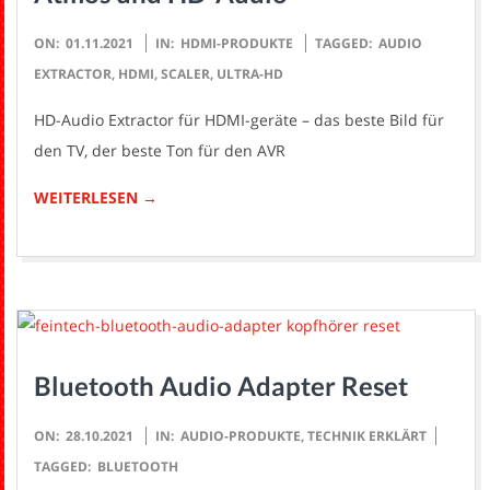
2021-
ON:
01.11.2021
IN:
HDMI-PRODUKTE
TAGGED:
AUDIO
11-
EXTRACTOR
,
HDMI
,
SCALER
,
ULTRA-HD
01
HD-Audio Extractor für HDMI-geräte – das beste Bild für
den TV, der beste Ton für den AVR
WEITERLESEN →
Bluetooth Audio Adapter Reset
2021-
ON:
28.10.2021
IN:
AUDIO-PRODUKTE
,
TECHNIK ERKLÄRT
10-
TAGGED:
BLUETOOTH