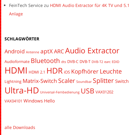
FeinTech Service
zu
HDMI Audio Extractor für 4K TV und 5.1
Anlage
SCHLAGWÖRTER
Audio Extractor
aptX
Android
ARC
Antenne
Bluetooth
Audioformate
DVB-C
DVB-T
dts
DVB-T2
earc
EDID
HDMI
HDR
Leuchte
Kopfhörer
HDMI 2.1
iOS
Splitter
Scaler
Matrix-Switch
Switch
Lightning
Soundbar
Ultra-HD
USB
VAX01202
Universal-Fernbedienung
Windows Hello
VAX04101
alle Downloads