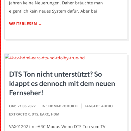
Jahren keine Neuerungen. Daher bräuchte man
eigentlich kein neues System dafür. Aber bei
WEITERLESEN →
DTS Ton nicht unterstützt? So
klappt es dennoch mit dem neuen
Fernseher!
2022-
ON:
21.06.2022
IN:
HDMI-PRODUKTE
TAGGED:
AUDIO
06-
EXTRACTOR
,
DTS
,
EARC
,
HDMI
21
VAX01202 im eARC Modus Wenn DTS Ton vom TV