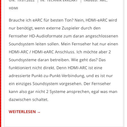
ON:
19.01.2022
IN:
TECHNIK ERKLÄRT
TAGGED:
ARC
,
01-
HDMI
19
Brauche ich eARC für besten Ton? Nein, HDMI-eARC wird
nur benötigt, wenn externe Zuspieler durch den
Fernseher HD-Audioformate zum daran angeschlossenen
Soundsystem leiten sollen. Mein Fernseher hat nur einen
HDMI-ARC / HDMI-eARC Anschluss. Ich möchte aber 2
Soundsysteme daran betreiben. Wie geht das? Das
funktioniert nicht direkt. Denn HDMI-ARC ist eine
adressierte Punkt-zu-Punkt-Verbindung, und es ist nur
ein einziges Soundsystem vorgesehen. Der Fernseher
kann also gar nicht 2 Systeme ansprechen, egal was man
dazwischen schaltet.
WEITERLESEN →