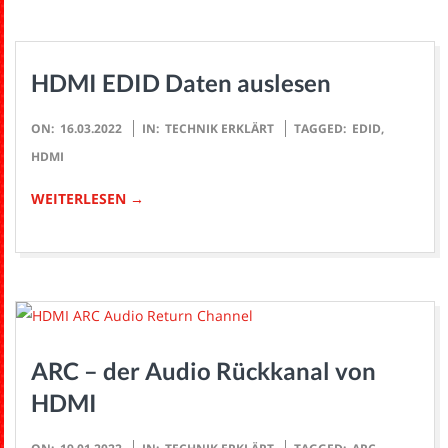
HDMI EDID Daten auslesen
2022-
ON:
16.03.2022
IN:
TECHNIK ERKLÄRT
TAGGED:
EDID
,
03-
HDMI
16
WEITERLESEN →
ARC – der Audio Rückkanal von
HDMI
2022-