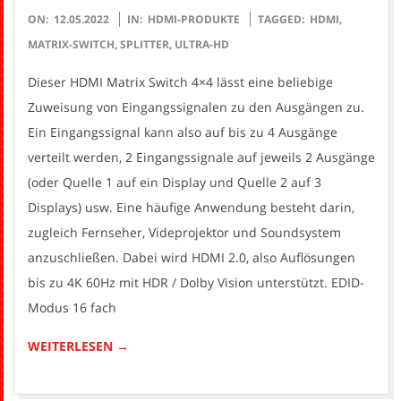
2022-
ON:
12.05.2022
IN:
HDMI-PRODUKTE
TAGGED:
HDMI
,
05-
MATRIX-SWITCH
,
SPLITTER
,
ULTRA-HD
12
Dieser HDMI Matrix Switch 4×4 lässt eine beliebige
Zuweisung von Eingangssignalen zu den Ausgängen zu.
Ein Eingangssignal kann also auf bis zu 4 Ausgänge
verteilt werden, 2 Eingangssignale auf jeweils 2 Ausgänge
(oder Quelle 1 auf ein Display und Quelle 2 auf 3
Displays) usw. Eine häufige Anwendung besteht darin,
zugleich Fernseher, Videprojektor und Soundsystem
anzuschließen. Dabei wird HDMI 2.0, also Auflösungen
bis zu 4K 60Hz mit HDR / Dolby Vision unterstützt. EDID-
Modus 16 fach
WEITERLESEN →