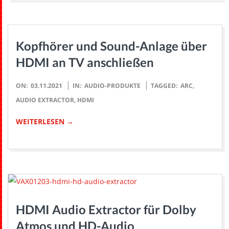
Kopfhörer und Sound-Anlage über
HDMI an TV anschließen
2021-
ON:
03.11.2021
IN:
AUDIO-PRODUKTE
TAGGED:
ARC
,
11-
AUDIO EXTRACTOR
,
HDMI
03
WEITERLESEN →
HDMI Audio Extractor für Dolby
Atmos und HD-Audio