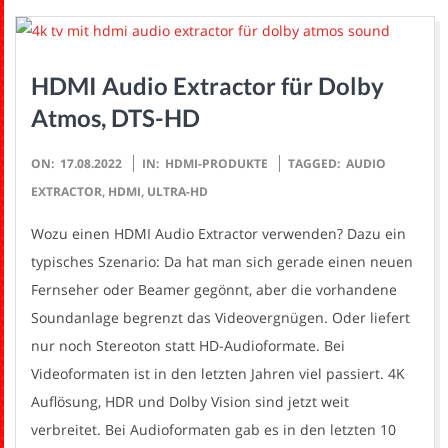
HDMI Audio Extractor für Dolby
Atmos, DTS-HD
2022-
ON:
17.08.2022
IN:
HDMI-PRODUKTE
TAGGED:
AUDIO
08-
EXTRACTOR
,
HDMI
,
ULTRA-HD
17
Wozu einen HDMI Audio Extractor verwenden? Dazu ein
typisches Szenario: Da hat man sich gerade einen neuen
Fernseher oder Beamer gegönnt, aber die vorhandene
Soundanlage begrenzt das Videovergnügen. Oder liefert
nur noch Stereoton statt HD-Audioformate. Bei
Videoformaten ist in den letzten Jahren viel passiert. 4K
Auflösung, HDR und Dolby Vision sind jetzt weit
verbreitet. Bei Audioformaten gab es in den letzten 10