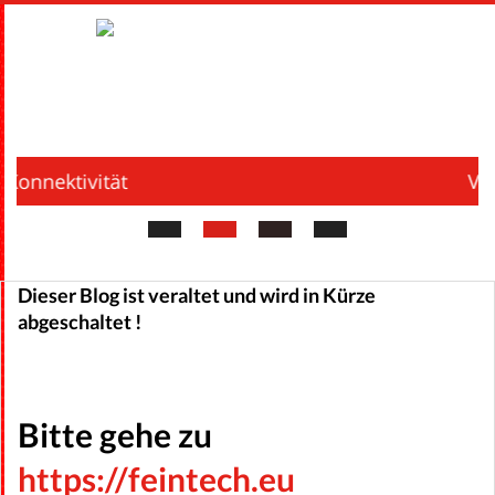
Skip
to
content
F
Primary
E
Navigation
Menu
Video / HDMI
I
N
Dieser Blog ist veraltet und wird in Kürze
T
abgeschaltet !
E
Bitte gehe zu
C
https://feintech.eu