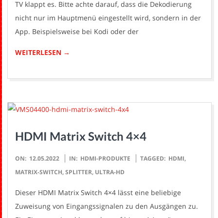
TV klappt es. Bitte achte darauf, dass die Dekodierung
nicht nur im Hauptmenü eingestellt wird, sondern in der
App. Beispielsweise bei Kodi oder der
WEITERLESEN →
HDMI Matrix Switch 4×4
2022-
ON:
12.05.2022
IN:
HDMI-PRODUKTE
TAGGED:
HDMI
,
05-
MATRIX-SWITCH
,
SPLITTER
,
ULTRA-HD
12
Dieser HDMI Matrix Switch 4×4 lässt eine beliebige
Zuweisung von Eingangssignalen zu den Ausgängen zu.