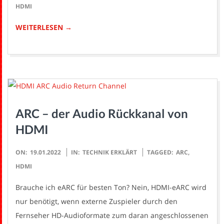
03-
HDMI
16
WEITERLESEN →
ARC – der Audio Rückkanal von
HDMI
2022-
ON:
19.01.2022
IN:
TECHNIK ERKLÄRT
TAGGED:
ARC
,
01-
HDMI
19
Brauche ich eARC für besten Ton? Nein, HDMI-eARC wird
nur benötigt, wenn externe Zuspieler durch den
Fernseher HD-Audioformate zum daran angeschlossenen