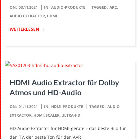
2021-
ON:
03.11.2021
IN:
AUDIO-PRODUKTE
TAGGED:
ARC
,
11-
AUDIO EXTRACTOR
,
HDMI
03
WEITERLESEN →
HDMI Audio Extractor für Dolby
Atmos und HD-Audio
2021-
ON:
01.11.2021
IN:
HDMI-PRODUKTE
TAGGED:
AUDIO
11-
EXTRACTOR
,
HDMI
,
SCALER
,
ULTRA-HD
01
HD-Audio Extractor für HDMI-geräte – das beste Bild für
den TV, der beste Ton für den AVR