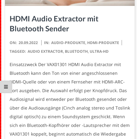
HDMI Audio Extractor mit
Bluetooth Sender
2022-
ON:
20.09.2022
IN:
AUDIO-PRODUKTE
,
HDMI-PRODUKTE
09-
TAGGED:
AUDIO EXTRACTOR
,
BLUETOOTH
,
ULTRA-HD
20
Einsatzzweck Der VAX01301 HDMI Audio Extractor mit
Bluetooth kann den Ton von einer angeschlossenen
HDMI-Quelle oder von einem Fernseher mit HDMI-ARC-
Port ausgeben. Die Auswahl erfolgt per Knopfdruck. Das
Audiosignal wird entweder per Bluetooth gesendet oder
über die Audioausgänge (Cinch analog stereo und Toslink
digital optisch) zu einem Soundsystem geschickt. Wenn
sich ein Bluetooth-Kopfhörer oder -Lautsprecher mit dem
VAX01301 koppelt, beginnt automatisch die Wiedergabe