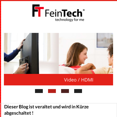
Skip
to
content
F
Primary
E
Navigation
Menu
I
N
T
Video / HDMI
E
C
Dieser Blog ist veraltet und wird in Kürze
abgeschaltet !