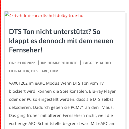
DTS Ton nicht unterstützt? So
klappt es dennoch mit dem neuen
Fernseher!
2022-
ON:
21.06.2022
IN:
HDMI-PRODUKTE
TAGGED:
AUDIO
06-
EXTRACTOR
,
DTS
,
EARC
,
HDMI
21
VAX01202 im eARC Modus Wenn DTS Ton vom TV
blockiert wird, können die Spielkonsolen, Blu-ray Player
oder der PC so eingestellt werden, dass sie DTS selbst
dekodieren. Dadurch geben sie PCM71 an den TV aus.
Das ging früher mit älteren Fernsehern nicht, weil die
vorherige ARC-Schnittstelle begrenzt war. Mit eARC am