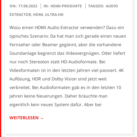
2022-
ON:
17.08.2022
IN:
HDMI-PRODUKTE
TAGGED:
AUDIO
08-
EXTRACTOR
,
HDMI
,
ULTRA-HD
17
Wozu einen HDMI Audio Extractor verwenden? Dazu ein
typisches Szenario: Da hat man sich gerade einen neuen
Fernseher oder Beamer gegönnt, aber die vorhandene
Soundanlage begrenzt das Videovergnügen. Oder liefert
nur noch Stereoton statt HD-Audioformate. Bei
Videoformaten ist in den letzten Jahren viel passiert. 4K
Auflösung, HDR und Dolby Vision sind jetzt weit
verbreitet. Bei Audioformaten gab es in den letzten 10
Jahren keine Neuerungen. Daher bräuchte man
eigentlich kein neues System dafür. Aber bei
WEITERLESEN →