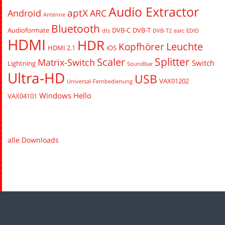
Audio Extractor
aptX
Android
ARC
Antenne
Bluetooth
Audioformate
DVB-C
DVB-T
dts
DVB-T2
earc
EDID
HDMI
HDR
Leuchte
Kopfhörer
HDMI 2.1
iOS
Splitter
Scaler
Matrix-Switch
Switch
Lightning
Soundbar
Ultra-HD
USB
VAX01202
Universal-Fernbedienung
Windows Hello
VAX04101
alle Downloads