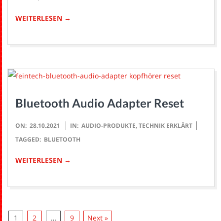
WEITERLESEN →
Bluetooth Audio Adapter Reset
2021-
ON:
28.10.2021
IN:
AUDIO-PRODUKTE
,
TECHNIK ERKLÄRT
10-
TAGGED:
BLUETOOTH
28
WEITERLESEN →
1
2
…
9
Next »