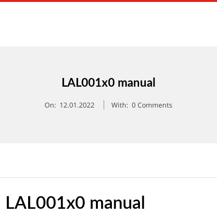
Primary
Navigation
Menu
LAL001x0 manual
On:
12.01.2022
With:
0 Comments
LAL001x0 manual