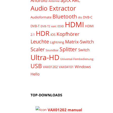
aptX
Android
ARC
Antenne
Audio Extractor
Bluetooth
Audioformate
DVB-C
dts
HDMI
DVB-T
HDMI
DVB-T2
earc
EDID
HDR
Kopfhörer
2.1
iOS
Leuchte
Matrix-Switch
Lightning
Splitter
Scaler
Switch
Soundbar
Ultra-HD
Universal-Fernbedienung
USB
Windows
VAX01202
VAX04101
Hello
TOP-DOWNLOADS
VAX01202 manual