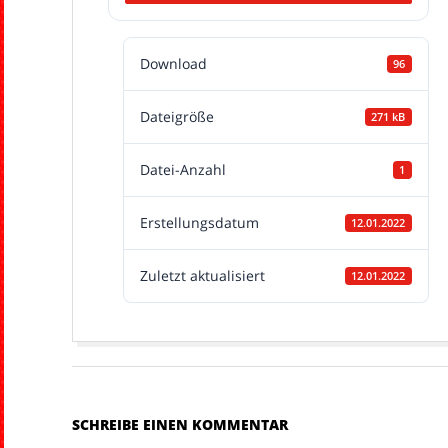
H
Download
96
Dateigröße
271 kB
Datei-Anzahl
1
Erstellungsdatum
12.01.2022
Zuletzt aktualisiert
12.01.2022
2022-
01-
12
SCHREIBE EINEN KOMMENTAR