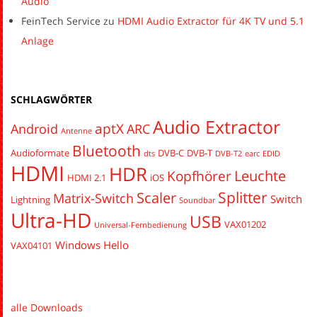
Audio
FeinTech Service
zu
HDMI Audio Extractor für 4K TV und 5.1
Anlage
SCHLAGWÖRTER
Audio Extractor
aptX
Android
ARC
Antenne
Bluetooth
Audioformate
DVB-C
DVB-T
dts
DVB-T2
earc
EDID
HDMI
HDR
Leuchte
Kopfhörer
HDMI 2.1
iOS
Splitter
Scaler
Matrix-Switch
Switch
Lightning
Soundbar
Ultra-HD
USB
VAX01202
Universal-Fernbedienung
Windows Hello
VAX04101
alle Downloads