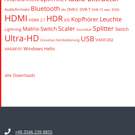
Bluetooth
Audioformate
DVB-C
DVB-T
dts
DVB-T2
earc
EDID
HDMI
HDR
Leuchte
Kopfhörer
HDMI 2.1
iOS
Splitter
Scaler
Matrix-Switch
Switch
Lightning
Soundbar
Ultra-HD
USB
VAX01202
Universal-Fernbedienung
Windows Hello
VAX04101
alle Downloads
+49 3546 239 8855