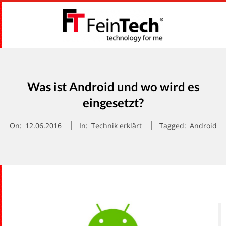
Skip
to
content
F
Primary
E
Navigation
Menu
Was ist Android und wo wird es
I
eingesetzt?
N
On:
12.06.2016
In:
Technik erklärt
Tagged:
Android
T
E
C