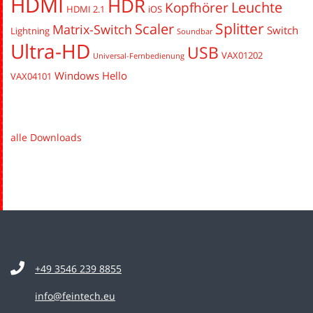
HDMI
HDR
Leuchte
Kopfhörer
HDMI 2.1
iOS
Splitter
Scaler
Matrix-Switch
Switch
Lightning
Soundbar
Ultra-HD
USB
VAX01202
Universal-Fernbedienung
Windows Hello
VAX04101
alle Downloads
+49 3546 239 8855
info@feintech.eu