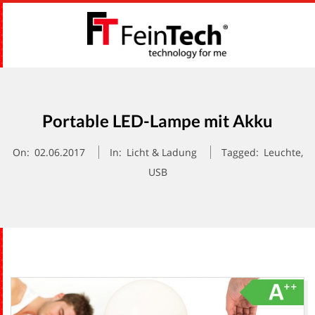
Skip
to
content
F
Primary
E
Navigation
Menu
Portable LED-Lampe mit Akku
I
On:
02.06.2017
In:
Licht & Ladung
Tagged:
Leuchte
,
N
USB
T
E
C