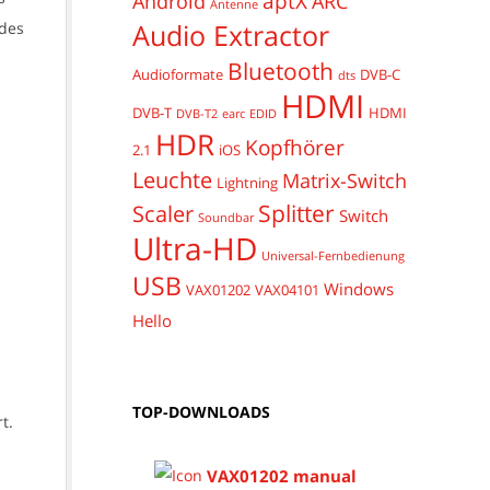
aptX
Android
ARC
Antenne
Audio Extractor
 des
Bluetooth
Audioformate
DVB-C
dts
HDMI
DVB-T
HDMI
DVB-T2
earc
EDID
HDR
Kopfhörer
2.1
iOS
Leuchte
Matrix-Switch
Lightning
Splitter
Scaler
Switch
Soundbar
Ultra-HD
Universal-Fernbedienung
USB
Windows
VAX01202
VAX04101
Hello
TOP-DOWNLOADS
t.
VAX01202 manual