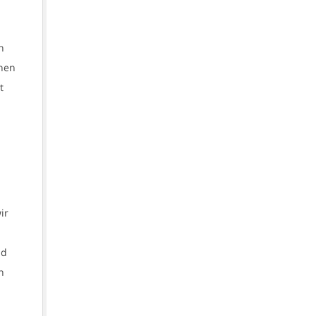
n
onen
t
ir
nd
n