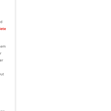
rd
iete
esem
r
er
Out