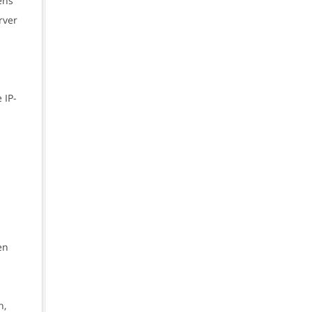
ens
rver
n
 IP-
en
n,