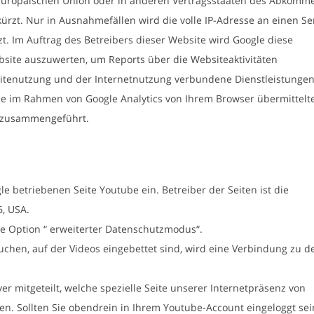
 Europäischen Union oder in anderen Vertragsstaaten des Abkomm
rzt. Nur in Ausnahmefällen wird die volle IP-Adresse an einen Se
t. Im Auftrag des Betreibers dieser Website wird Google diese
site auszuwerten, um Reports über die Websiteaktivitäten
tenutzung und der Internetnutzung verbundene Dienstleistunge
e im Rahmen von Google Analytics von Ihrem Browser übermittelte
e zusammengeführt.
 betriebenen Seite Youtube ein. Betreiber der Seiten ist die
6, USA.
te Option “ erweiterter Datenschutzmodus“.
uchen, auf der Videos eingebettet sind, wird eine Verbindung zu d
 mitgeteilt, welche spezielle Seite unserer Internetpräsenz von
n. Sollten Sie obendrein in Ihrem Youtube-Account eingeloggt sei