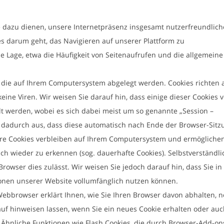
 dazu dienen, unsere Internetpräsenz insgesamt nutzerfreundlich
es darum geht, das Navigieren auf unserer Plattform zu
e Lage, etwa die Häufigkeit von Seitenaufrufen und die allgemeine
n, die auf Ihrem Computersystem abgelegt werden. Cookies richten 
ne Viren. Wir weisen Sie darauf hin, dass einige dieser Cookies 
t werden, wobei es sich dabei meist um so genannte „Session –
ch dadurch aus, dass diese automatisch nach Ende der Browser-Sitz
dere Cookies verbleiben auf Ihrem Computersystem und ermögliche
h wieder zu erkennen (sog. dauerhafte Cookies). Selbstverständli
Browser dies zulässt. Wir weisen Sie jedoch darauf hin, dass Sie in
ionen unserer Website vollumfänglich nutzen können.
Webbrowser erklärt Ihnen, wie Sie Ihren Browser davon abhalten, 
auf hinweisen lassen, wenn Sie ein neues Cookie erhalten oder au
. Ähnliche Funktionen wie Flash Cookies, die durch Browser-Add-on