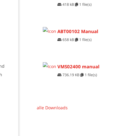
418 kB
1 file(s)
ABT00102 Manual
658 kB
1 file(s)
und
VMS02400 manual
ch
736.19 KB
1 file(s)
alle Downloads