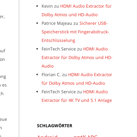
Kevin
zu
HDMI Audio Extractor für
Dolby Atmos und HD-Audio
er,
Patrice Majeau
zu
Sicherer USB-
Speicherstick mit Fingerabdruck-
Entschlüsselung
FeinTech Service
zu
HDMI Audio
auf
Extractor für Dolby Atmos und HD-
von
Audio
Florian C.
zu
HDMI Audio Extractor
ung
für Dolby Atmos und HD-Audio
n es
FeinTech Service
zu
HDMI Audio
ch
Extractor für 4K TV und 5.1 Anlage
neue
SCHLAGWÖRTER
ch
s